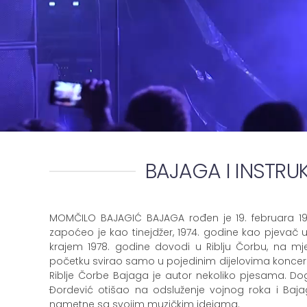
BAJAGA I INSTRU
MOMČILO BAJAGIĆ BAJAGA rođen je 19. februara 196
zapoćeo je kao tinejdžer, 1974. godine kao pjevač u
krajem 1978. godine dovodi u Riblju Čorbu, na mje
početku svirao samo u pojedinim dijelovima konc
Riblje Čorbe Bajaga je autor nekoliko pjesama. Do
Đordević otišao na odsluženje vojnog roka i Bajaga
nametne sa svojim muzičkim idejama.