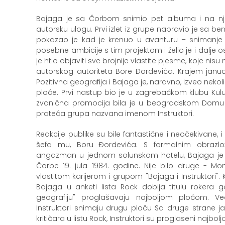
Bajaga je sa Čorbom snimio pet albuma i na nji
autorsku ulogu. Prvi izlet iz grupe napravio je sa ben
pokazao je kad je krenuo u avanturu – snimanje
posebne ambicije s tim projektom i želio je i dalje o
je htio objaviti sve brojnije vlastite pjesme, koje n
autorskog autoriteta Bore Đordevića. Krajem janua
Pozitivna geografija i Bajaga je, naravno, izveo neko
ploće. Prvi nastup bio je u zagrebačkom klubu Kulus
zvanična promocija bila je u beogradskom Domu si
prateća grupa nazvana imenom Instruktori.
Reakcije publike su bile fantastične i neočekivane,
šefa mu, Boru Đordevića. S formalnim obrazlo
angazman u jednom solunskom hotelu, Bajaga je d
Čorbe 19. jula 1984. godine. Nije bilo druge - Mo
vlastitom karijerom i grupom "Bajaga i Instruktori".
Bajaga u anketi lista Rock dobija titulu rokera g
geografiju" proglašavaju najboljom pločom. V
Instruktori snimaju drugu ploču Sa druge strane j
kritičara u listu Rock, Instruktori su proglaseni najbo