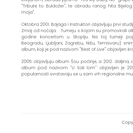
"Tribute to Buldožer", te obradu ranog hita Bije
moja".
Oktobra 2001. Bajaga i Instruktori objavljuju prvi stud
Zmaj od noćaja. Turneju s kojom su promovirali al
godine koncertom u Skoplju. Na toj turneji poj
Beogradu, Ljubljani, Zagrebu, Nišu, Temisvaru) snim
album, koji je pod nazivom "Best of Live" objavljen k
2005 objavljuju album Šou počinje, a 2012. daljina, d
album pod nazivom ''U Sali lom'' objavljen je 201
popularnosti svrstavaju se u sam vrh regionalne mu
Copy