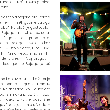
strane jastuka" album godine.
eraka.
amdesetih trofejnim albumima
e nemir". 1991. godine Bajaga
doba". Na ploči je gostovala i
ajaga i Instruktori su sa tri
 10-godisnjicu grupe, da bi
odine Bajaga uručio otkaz
 U isto vrijeme, u toj 1994.
m "Ni na nebu, ni na zemlji",
nde" u pjesmi "Moji drugovi" i
a. Iste godine Bajaga je još
ne i objavio CD Od bižuterije
ve benda - gitaristu Vladu
eizbrisano, koji je krajem
bor snimaka iz različitih faza:
 muziku iz kultne pozorišne
govi" koju je snimio s Vladom
uldožer koju je naslovio kao