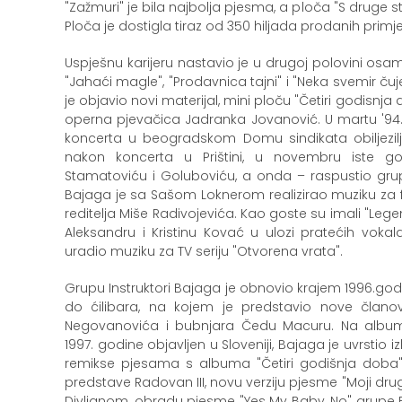
"Zažmuri" je bila najbolja pjesma, a ploča "S druge 
Ploča je dostigla tiraz od 350 hiljada prodanih primj
Uspješnu karijeru nastavio je u drugoj polovini os
"Jahaći magle", "Prodavnica tajni" i "Neka svemir čuj
je objavio novi materijal, mini ploču "Četiri godisnja 
operna pjevačica Jadranka Jovanović. U martu '94. B
koncerta u beogradskom Domu sindikata obiljezilji
nakon koncerta u Prištini, u novembru iste g
Stamatoviću i Goluboviću, a onda – raspustio grupu.
Bajaga je sa Sašom Loknerom realizirao muziku za fil
reditelja Miše Radivojevića. Kao goste su imali "Lege
Aleksandru i Kristinu Kovać u ulozi pratećih vokal
uradio muziku za TV seriju "Otvorena vrata".
Grupu Instruktori Bajaga je obnovio krajem 1996.godi
do ćilibara, na kojem je predstavio nove člano
Negovanovića i bubnjara Čedu Macuru. Na album N
1997. godine objavljen u Sloveniji, Bajaga je uvrstio iz
remikse pjesama s albuma "Četiri godišnja doba",
predstave Radovan III, novu verziju pjesme "Moji dru
Divljanom, obradu pjesme "Yes My Baby, No" grupe B