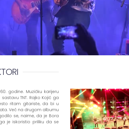
KTORI
0. godine. Muzičku karijeru
 sastavu TNT. Rajko Kojić ga
sto ritam gitariste, da bi u
erata. Već na drugom albumu
godilo se, naime, da je Bora
 je iskoristio priliku da se