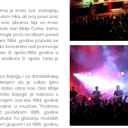
ma je imao sve značajniju
dom Frka, ali svoj pravi izraz
 solo albuma. Nije on imao
stati član Riblje Čorbe. Samo
isu mogle proći na album pored
ra 1984. godine pojavila se
liko koncerata radi promocije
ic 12. aprila 1984. godine, a
ndikata 21. aprila. Tada je
 i za Bajagu i za dotadašnjeg
ženjem da je odbio ljetni
obio otkaz kao član Riblje
mčilo Bajagić je nastavio s
 Krajem ove iste 1984. godine
odine, a muzičari "Pozitivnu
eć početkom 1985. godine
astuka. Po glasanju muzičkih
ljom grupom i za 1985. godinu,