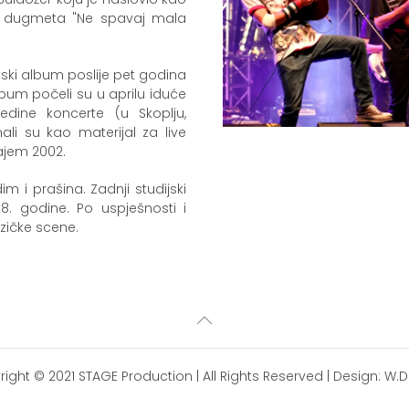
log dugmeta "Ne spavaj mala
ijski album poslije pet godina
bum počeli su u aprilu iduće
edine koncerte (u Skoplju,
ali su kao materijal za live
rajem 2002.
im i prašina. Zadnji studijski
8. godine. Po uspješnosti i
zičke scene.
right © 2021
STAGE Production
| All Rights Reserved | Design:
W.D