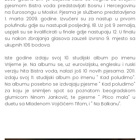
pjesmom Bistra voda predstavljati Bosnu i Hercegovinu
na Eurosongu u Moskvi. Pjesma je službeno predstavljena
1. marta 2009. godine. Izvučeni su za nastup u prvom
polufinalu gdje su nastupali posljednji, 18. Uz još 9 zemalja,
uspjeli su se kvalificirati u finale gdje nastupaju 12. U finalu
su nakon zbrajanja glasova zauzeli izvrsno 9. mjesto sa
ukupnih 106 bodova.
Iste godine izdaju svoj 10. studijski album po imenu
Vrijeme je. Na albumu se, uz eurovizijsku, englesku i ruski
verziju hita Bistra voda, nalazi još 10 novih pjesama. 2011.
izdaju svoj 11. studijski album po imenu " Kad poludimo".
Na albumu posebno se izdvajaju pjesme " Kad poludimo"
za koju je snimljen spot sa poznatom beogradskom
glumicom Ninom Janković, te pjesme " Ptico mala" u
duetu sa Mladenom Vojičićem Tifom, i " Na Balkanu".