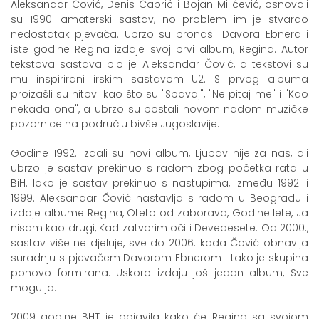
Aleksandar Čović, Denis Čabrić i Bojan Milićević, osnovali
su 1990. amaterski sastav, no problem im je stvarao
nedostatak pjevača. Ubrzo su pronašli Davora Ebnera i
iste godine Regina izdaje svoj prvi album, Regina. Autor
tekstova sastava bio je Aleksandar Čović, a tekstovi su
mu inspirirani irskim sastavom U2. S prvog albuma
proizašli su hitovi kao što su "Spavaj", "Ne pitaj me" i "Kao
nekada ona", a ubrzo su postali novom nadom muzičke
pozornice na području bivše Jugoslavije.
Godine 1992. izdali su novi album, Ljubav nije za nas, ali
ubrzo je sastav prekinuo s radom zbog početka rata u
BiH. Iako je sastav prekinuo s nastupima, između 1992. i
1999. Aleksandar Čović nastavlja s radom u Beogradu i
izdaje albume Regina, Oteto od zaborava, Godine lete, Ja
nisam kao drugi, Kad zatvorim oči i Devedesete. Od 2000.,
sastav više ne djeluje, sve do 2006. kada Čović obnavlja
suradnju s pjevačem Davorom Ebnerom i tako je skupina
ponovo formirana. Uskoro izdaju još jedan album, Sve
mogu ja.
2009 godine BHT je objavila kako će Regina sa svojom