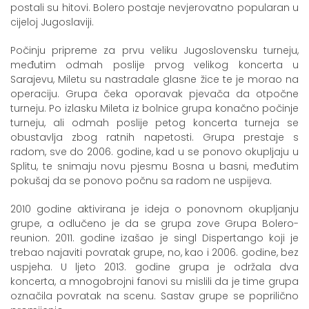
postali su hitovi. Bolero postaje nevjerovatno popularan u
cijeloj Jugoslaviji.
Počinju pripreme za prvu veliku Jugoslovensku turneju,
međutim odmah poslije prvog velikog koncerta u
Sarajevu, Miletu su nastradale glasne žice te je morao na
operaciju. Grupa čeka oporavak pjevača da otpočne
turneju. Po izlasku Mileta iz bolnice grupa konačno počinje
turneju, ali odmah poslije petog koncerta turneja se
obustavlja zbog ratnih napetosti. Grupa prestaje s
radom, sve do 2006. godine, kad u se ponovo okupljaju u
Splitu, te snimaju novu pjesmu Bosna u basni, međutim
pokušaj da se ponovo počnu sa radom ne uspijeva.
2010 godine aktivirana je ideja o ponovnom okupljanju
grupe, a odlučeno je da se grupa zove Grupa Bolero-
reunion. 2011. godine izašao je singl Dispertango koji je
trebao najaviti povratak grupe, no, kao i 2006. godine, bez
uspjeha. U ljeto 2013. godine grupa je održala dva
koncerta, a mnogobrojni fanovi su mislili da je time grupa
označila povratak na scenu. Sastav grupe se poprilično