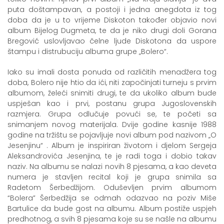
puta doštampavan, a postoji i jedna anegdota iz tog
doba da je u to vrijeme Diskoton također objavio novi
album Bijelog Dugmeta, te da je niko drugi doli Gorana
Bregović uslovljavao čelne ljude Diskotona da uspore
štampu i distrubuciju albuma grupe „Bolero“.
Iako su imali dosta ponuda od različitih menadžera tog
doba, Bolero nije htio da ići, niti započinjati turneju s prvim
albumom, želeći snimiti drugi, te da ukoliko album bude
uspješan kao i prvi, postanu grupa Jugoslovenskih
razmjera. Grupa odlučuje povući se, te početi sa
snimanjem novog materijala. Dvije godine kasnije 1988
godine na tržištu se pojavljuje novi album pod nazivom „O
Jesenjinu“ . Album je inspiriran životom i djelom Sergeja
Aleksandrovića Jesenjina, te je radi toga i dobio takav
naziv. Na albumu se nalazi novih 8 pjesama, a kao deveta
numera je stavljen recital koji je grupa snimila sa
Radetom Šerbedžijom. Oduševljen prvim albumom
“Bolera” Šerbedžija se odmah odazvao na poziv Miše
Bartulice da bude gost na albumu. Album postiže uspjeh
predhotnog, a svih 8 pjesama koje su se našle na albumu