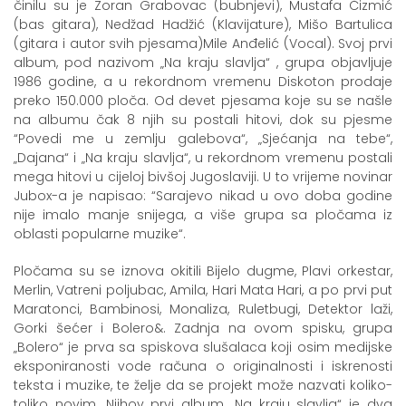
činilu su je Zoran Grabovac (bubnjevi), Mustafa Čizmić
(bas gitara), Nedžad Hadžić (Klavijature), Mišo Bartulica
(gitara i autor svih pjesama)Mile Anđelić (Vocal). Svoj prvi
album, pod nazivom „Na kraju slavlja“ , grupa objavljuje
1986 godine, a u rekordnom vremenu Diskoton prodaje
preko 150.000 ploča. Od devet pjesama koje su se našle
na albumu čak 8 njih su postali hitovi, dok su pjesme
“Povedi me u zemlju galebova“, „Sjećanja na tebe“,
„Dajana“ i „Na kraju slavlja“, u rekordnom vremenu postali
mega hitovi u cijeloj bivšoj Jugoslaviji. U to vrijeme novinar
Jubox-a je napisao: “Sarajevo nikad u ovo doba godine
nije imalo manje snijega, a više grupa sa pločama iz
oblasti popularne muzike“.
Pločama su se iznova okitili Bijelo dugme, Plavi orkestar,
Merlin, Vatreni poljubac, Amila, Hari Mata Hari, a po prvi put
Maratonci, Bambinosi, Monaliza, Ruletbugi, Detektor laži,
Gorki šećer i Bolero&. Zadnja na ovom spisku, grupa
„Bolero“ je prva sa spiskova slušalaca koji osim medijske
eksponiranosti vode računa o originalnosti i iskrenosti
teksta i muzike, te želje da se projekt može nazvati koliko-
toliko novim. Njihov prvi album „Na kraju slavlja“ je dva