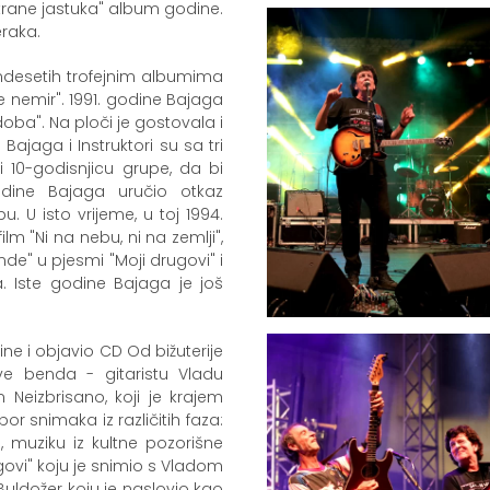
strane jastuka" album godine.
eraka.
amdesetih trofejnim albumima
e nemir". 1991. godine Bajaga
doba". Na ploči je gostovala i
ajaga i Instruktori su sa tri
 10-godisnjicu grupe, da bi
odine Bajaga uručio otkaz
 U isto vrijeme, u toj 1994.
m "Ni na nebu, ni na zemlji",
nde" u pjesmi "Moji drugovi" i
a. Iste godine Bajaga je još
ne i objavio CD Od bižuterije
ve benda - gitaristu Vladu
eizbrisano, koji je krajem
bor snimaka iz različitih faza:
 muziku iz kultne pozorišne
govi" koju je snimio s Vladom
uldožer koju je naslovio kao