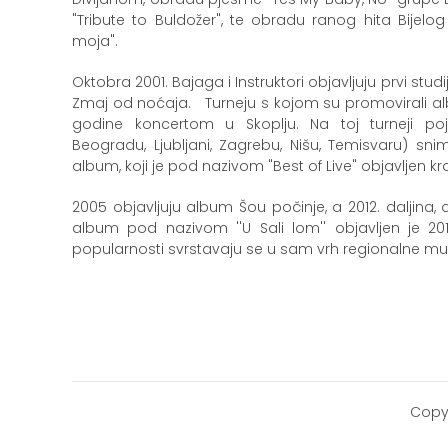
"Tribute to Buldožer", te obradu ranog hita Bije
moja".
Oktobra 2001. Bajaga i Instruktori objavljuju prvi stud
Zmaj od noćaja. Turneju s kojom su promovirali al
godine koncertom u Skoplju. Na toj turneji poj
Beogradu, Ljubljani, Zagrebu, Nišu, Temisvaru) snim
album, koji je pod nazivom "Best of Live" objavljen k
2005 objavljuju album Šou počinje, a 2012. daljina, d
album pod nazivom ''U Sali lom'' objavljen je 201
popularnosti svrstavaju se u sam vrh regionalne mu
Copy