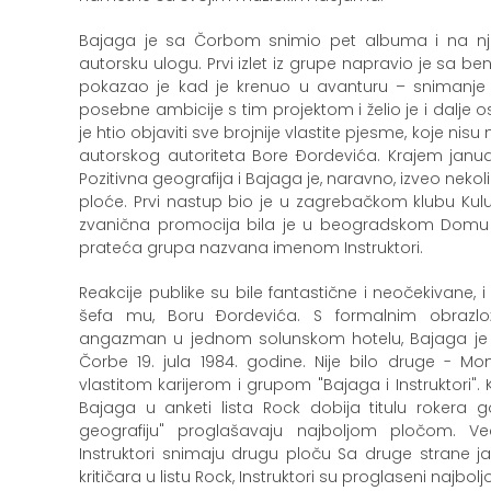
Bajaga je sa Čorbom snimio pet albuma i na nji
autorsku ulogu. Prvi izlet iz grupe napravio je sa ben
pokazao je kad je krenuo u avanturu – snimanje
posebne ambicije s tim projektom i želio je i dalje o
je htio objaviti sve brojnije vlastite pjesme, koje n
autorskog autoriteta Bore Đordevića. Krajem janua
Pozitivna geografija i Bajaga je, naravno, izveo neko
ploće. Prvi nastup bio je u zagrebačkom klubu Kulus
zvanična promocija bila je u beogradskom Domu si
prateća grupa nazvana imenom Instruktori.
Reakcije publike su bile fantastične i neočekivane,
šefa mu, Boru Đordevića. S formalnim obrazlo
angazman u jednom solunskom hotelu, Bajaga je d
Čorbe 19. jula 1984. godine. Nije bilo druge - Mo
vlastitom karijerom i grupom "Bajaga i Instruktori".
Bajaga u anketi lista Rock dobija titulu rokera g
geografiju" proglašavaju najboljom pločom. V
Instruktori snimaju drugu ploču Sa druge strane j
kritičara u listu Rock, Instruktori su proglaseni najbo