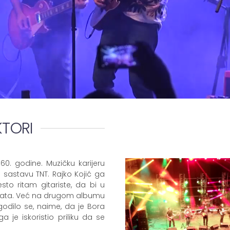
KTORI
0. godine. Muzičku karijeru
 sastavu TNT. Rajko Kojić ga
sto ritam gitariste, da bi u
erata. Već na drugom albumu
godilo se, naime, da je Bora
 je iskoristio priliku da se