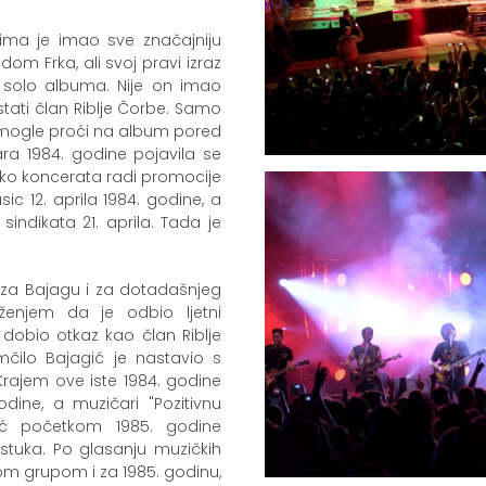
ma je imao sve značajniju
dom Frka, ali svoj pravi izraz
 solo albuma. Nije on imao
stati član Riblje Čorbe. Samo
isu mogle proći na album pored
ra 1984. godine pojavila se
liko koncerata radi promocije
ic 12. aprila 1984. godine, a
ndikata 21. aprila. Tada je
 i za Bajagu i za dotadašnjeg
ženjem da je odbio ljetni
obio otkaz kao član Riblje
mčilo Bajagić je nastavio s
 Krajem ove iste 1984. godine
odine, a muzičari "Pozitivnu
eć početkom 1985. godine
astuka. Po glasanju muzičkih
ljom grupom i za 1985. godinu,