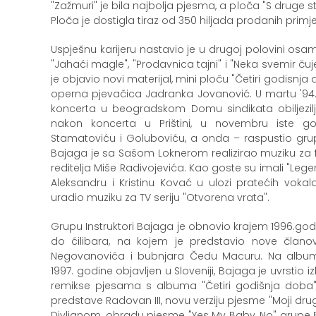
"Zažmuri" je bila najbolja pjesma, a ploča "S druge 
Ploča je dostigla tiraz od 350 hiljada prodanih primj
Uspješnu karijeru nastavio je u drugoj polovini os
"Jahaći magle", "Prodavnica tajni" i "Neka svemir čuj
je objavio novi materijal, mini ploču "Četiri godisnja 
operna pjevačica Jadranka Jovanović. U martu '94. B
koncerta u beogradskom Domu sindikata obiljezilji
nakon koncerta u Prištini, u novembru iste g
Stamatoviću i Goluboviću, a onda – raspustio grupu.
Bajaga je sa Sašom Loknerom realizirao muziku za fil
reditelja Miše Radivojevića. Kao goste su imali "Lege
Aleksandru i Kristinu Kovać u ulozi pratećih vokal
uradio muziku za TV seriju "Otvorena vrata".
Grupu Instruktori Bajaga je obnovio krajem 1996.godi
do ćilibara, na kojem je predstavio nove člano
Negovanovića i bubnjara Čedu Macuru. Na album N
1997. godine objavljen u Sloveniji, Bajaga je uvrstio iz
remikse pjesama s albuma "Četiri godišnja doba",
predstave Radovan III, novu verziju pjesme "Moji dru
Divljanom, obradu pjesme "Yes My Baby, No" grupe B