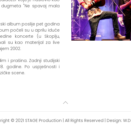
log dugmeta "Ne spavaj mala
ijski album poslije pet godina
bum počeli su u aprilu iduće
edine koncerte (u Skoplju,
ali su kao materijal za live
rajem 2002.
im i prašina. Zadnji studijski
8. godine. Po uspješnosti i
zičke scene.
right © 2021
STAGE Production
| All Rights Reserved | Design:
W.D