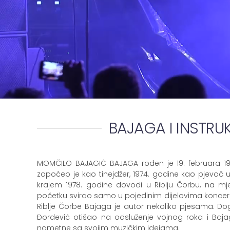
BAJAGA I INSTRU
MOMČILO BAJAGIĆ BAJAGA rođen je 19. februara 196
zapoćeo je kao tinejdžer, 1974. godine kao pjevač u
krajem 1978. godine dovodi u Riblju Čorbu, na mje
početku svirao samo u pojedinim dijelovima konc
Riblje Čorbe Bajaga je autor nekoliko pjesama. Do
Đordević otišao na odsluženje vojnog roka i Bajaga
nametne sa svojim muzičkim idejama.