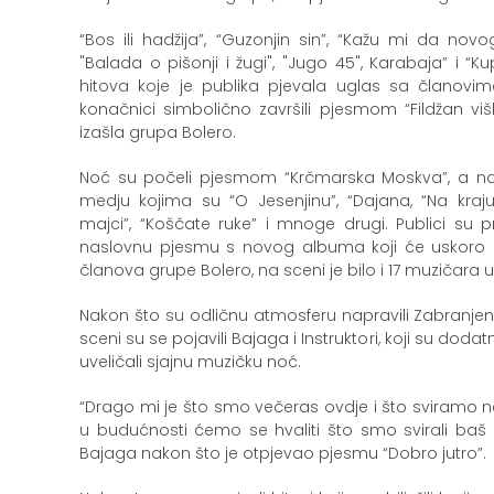
“Bos ili hadžija”, “Guzonjin sin”, “Kažu mi da novo
"Balada o pišonji i žugi", "Jugo 45", Karabaja” i “
hitova koje je publika pjevala uglas sa članovi
konačnici simbolično završili pjesmom “Fildžan vi
izašla grupa Bolero.
Noć su počeli pjesmom “Krčmarska Moskva”, a nak
medju kojima su “O Jesenjinu”, “Dajana, “Na kraju 
majci”, “Koščate ruke” i mnoge drugi. Publici su pre
naslovnu pjesmu s novog albuma koji će uskoro u
članova grupe Bolero, na sceni je bilo i 17 muzičara u
Nakon što su odličnu atmosferu napravili Zabranjen
sceni su se pojavili Bajaga i Instruktori, koji su do
uveličali sjajnu muzičku noć.
“Drago mi je što smo večeras ovdje i što sviramo na
u budućnosti ćemo se hvaliti što smo svirali baš 
Bajaga nakon što je otpjevao pjesmu “Dobro jutro”.