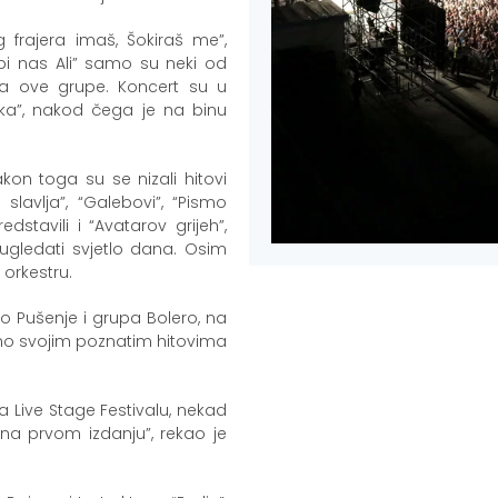
g frajera imaš, Šokiraš me”,
Kupi nas Ali” samo su neki od
ma ove grupe. Koncert su u
ška”, nakod čega je na binu
on toga su se nizali hitovi
slavlja”, “Galebovi”, “Pismo
dstavili i “Avatarov grijeh”,
gledati svjetlo dana. Osim
 orkestru.
o Pušenje i grupa Bolero, na
datno svojim poznatim hitovima
 Live Stage Festivalu, nekad
na prvom izdanju”, rekao je