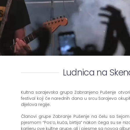
Ludnica na Skend
Kultna sarajevska grupa Zabranjeno Pušenje otvorila
festival koji će narednih dana u srcu Sarajeva okupi
dijelova regije.
Članovi grupe Zabranje Pušenje na čelu sa Sejo
pjesmom “Pos’o, kuća, birtija” nakon čega su se nizali b
karijeru ove kultne grupe, ali i pjesme sa novog album