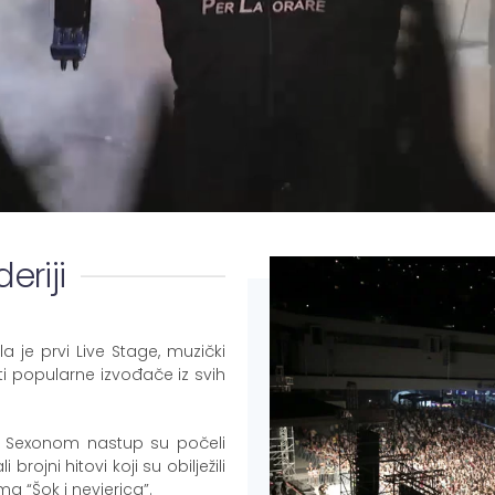
eriji
 je prvi Live Stage, muzički
ti popularne izvođače iz svih
m Sexonom nastup su počeli
rojni hitovi koji su obilježili
a “Šok i nevjerica”.